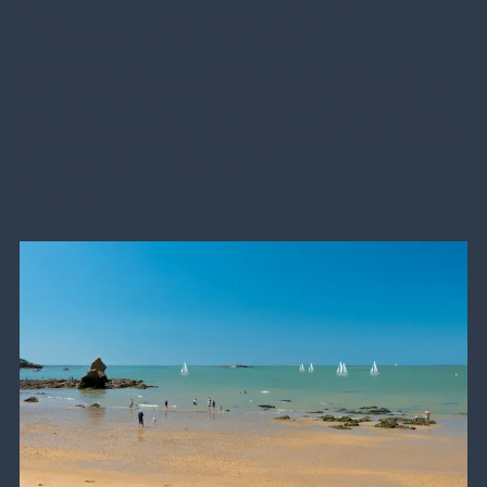
Pénestin selon la météo
La météo bretonne est parfois source d’inquiétude. À
tort ! Si un vent fort comblera les adeptes des sports
nautiques rêvant de se faire chahuter par les vagues,
soleil et brise marine seront quant à eux propices à de
belles journées en famille.
Lire plus